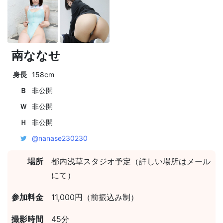
南ななせ
身長
158cm
Ｂ
非公開
Ｗ
非公開
Ｈ
非公開
@nanase230230
場所
都内浅草スタジオ予定（詳しい場所はメール
にて）
参加料金
11,000円（前振込み制）
撮影時間
45分