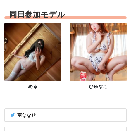
同日参加モデル
める
ひゅなこ
南ななせ