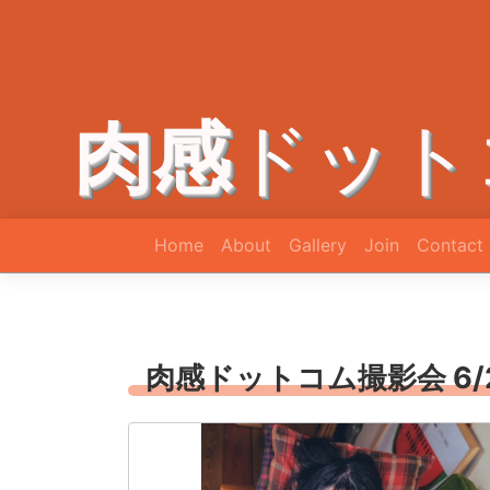
肉感
ドット
Home
About
Gallery
Join
Contact
肉感ドットコム撮影会 6/