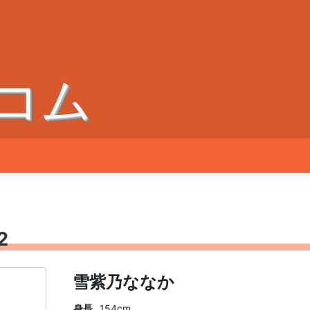
コム
2
雪紫乃ななか
身長
154cm