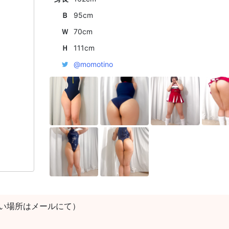
Ｂ
95cm
Ｗ
70cm
Ｈ
111cm
@momotino
い場所はメールにて）