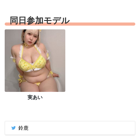
同日参加モデル
実あい
鈴鹿