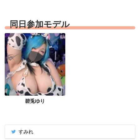
同日参加モデル
碧兎ゆり
すみれ