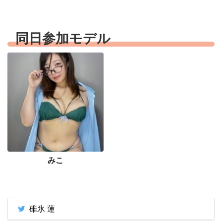
同日参加モデル
みこ
碓氷 蓮