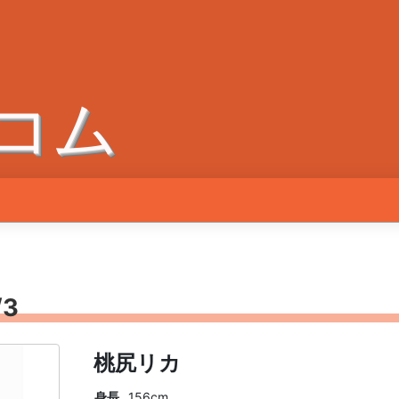
コム
3
桃尻リカ
身長
156cm