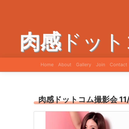
肉感
ドット
Home
About
Gallery
Join
Contact
肉感ドットコム撮影会 11/