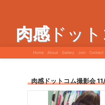
肉感
ドット
Home
About
Gallery
Join
Contact
肉感ドットコム撮影会 11/