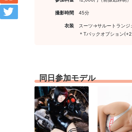
撮影時間
45分
衣装
スーツ→サルートランジ
＊Tバックオプション(+20
同日参加モデル