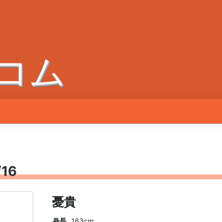
コム
16
憂貴
身長
163cm