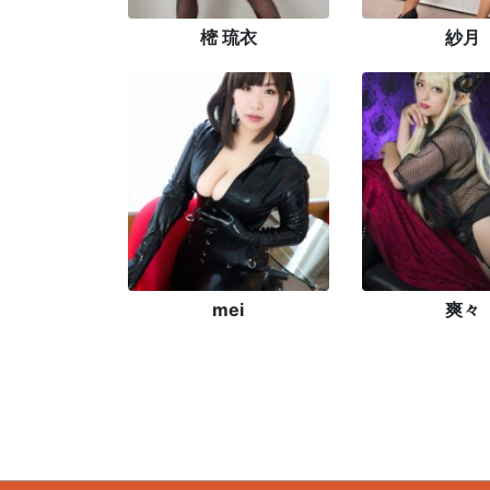
樒 琉衣
紗月
mei
爽々