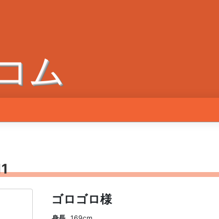
コム
1
ゴロゴロ様
身長
169cm