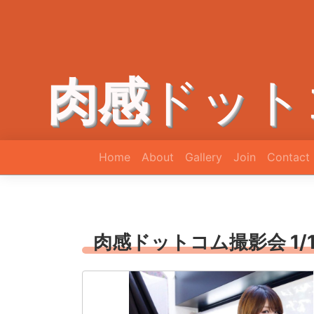
肉感
ドット
Home
About
Gallery
Join
Contact
肉感ドットコム撮影会 1/1