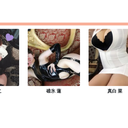
こ
碓氷 蓮
真白 菜