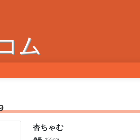
コム
9
杏ちゃむ
身長
155cm