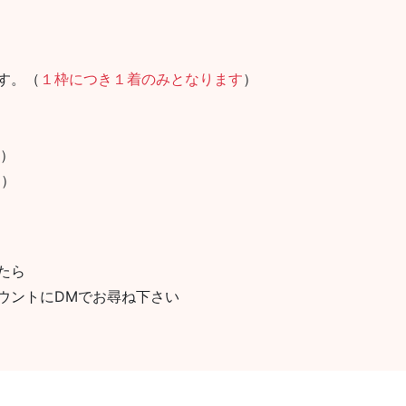
す。（
１枠につき１着のみとなります
）
円）
円）
たら
ウントにDMでお尋ね下さい