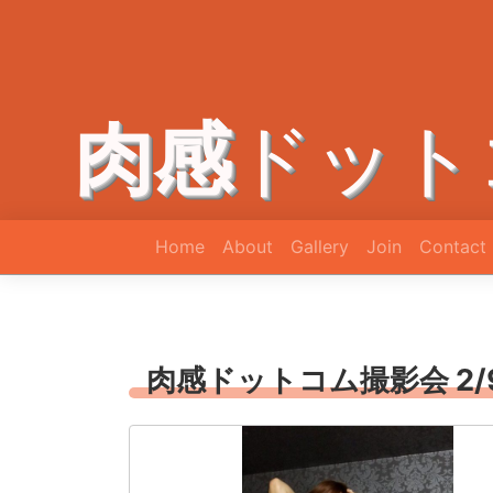
肉感
ドット
Home
About
Gallery
Join
Contact
肉感ドットコム撮影会 2/