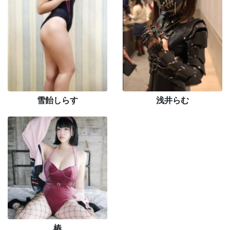
雪飴しらす
浅井らむ
椿