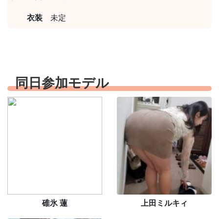
衣装
未定
同日参加モデル
碓氷 蓮
上田ミルキィ