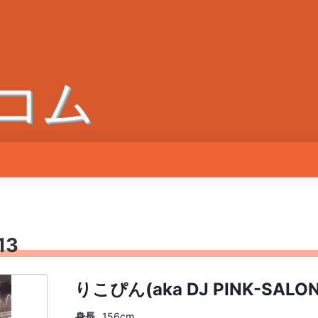
コム
13
りこぴん(aka DJ PINK-SALON
身長
156cm