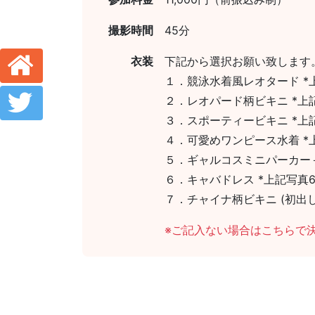
撮影時間
45分
衣装
下記から選択お願い致します
１．競泳水着風レオタード *
２．レオパード柄ビキニ *上
３．スポーティービキニ *上
４．可愛めワンピース水着 *
５．ギャルコスミニパーカー
６．キャバドレス *上記写真
７．チャイナ柄ビキニ (初出
※ご記入ない場合はこちらで