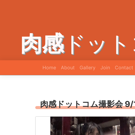
肉感
ドット
Home
About
Gallery
Join
Contact
肉感ドットコム撮影会 9/