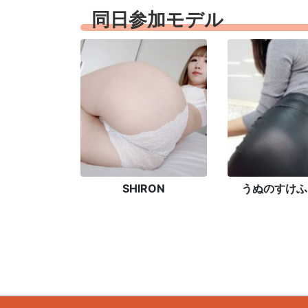
同日参加モデル
SHIRON
うぬのすけふ