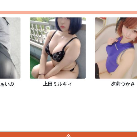
ぁいぶ
上田ミルキィ
夕莉つかさ