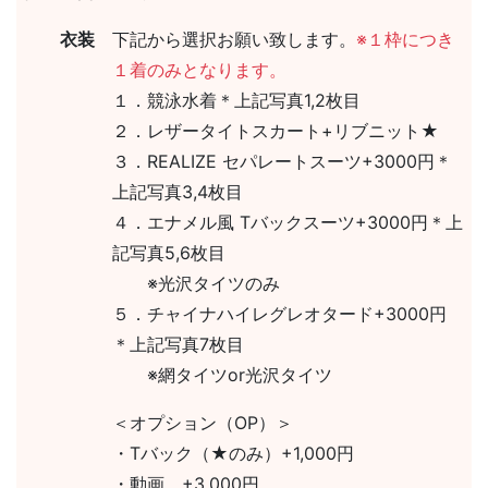
衣装
下記から選択お願い致します。
※１枠につき
１着のみとなります。
１．競泳水着＊上記写真1,2枚目
２．レザータイトスカート+リブニット★
３．REALIZE セパレートスーツ+3000円＊
上記写真3,4枚目
４．エナメル風 Tバックスーツ+3000円＊上
記写真5,6枚目
※光沢タイツのみ
５．チャイナハイレグレオタード+3000円
＊上記写真7枚目
※網タイツor光沢タイツ
＜オプション（OP）＞
・Tバック（★のみ）+1,000円
・動画 +3,000円