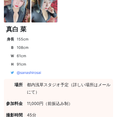
真白 菜
身長
155cm
Ｂ
108cm
Ｗ
61cm
Ｈ
91cm
@sanashirosai
場所
都内浅草スタジオ予定（詳しい場所はメール
にて）
参加料金
11,000円（前振込み制）
撮影時間
45分