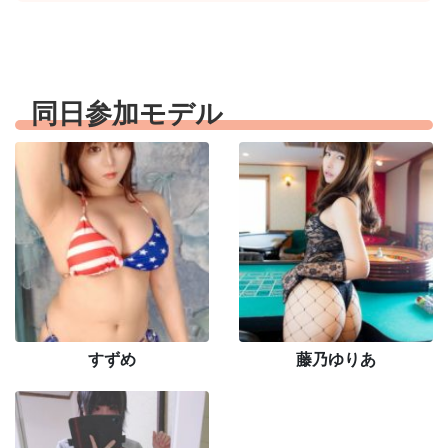
同日参加モデル
すずめ
藤乃ゆりあ