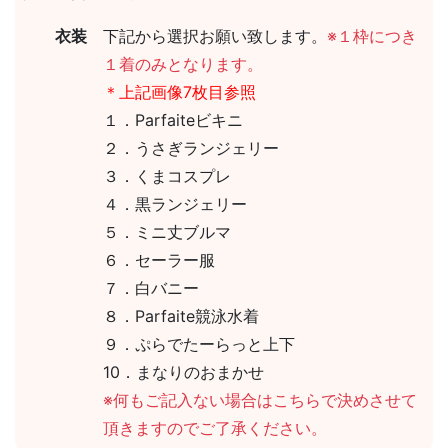
衣装
下記から選択お願い致します。
※１枠につき
１着のみとなります。
＊上記画像7枚目参照
１．Parfaiteビキニ
２．うさぎランジェリー
３．くまコスプレ
４．黒ランジェリー
５．ミニ丈ブルマ
６．セーラー服
７．白バニー
８．Parfaite競泳水着
９．ぷらでたーらっと上下
10．まなりのおまかせ
※何もご記入ない場合はこちらで決めさせて
頂きますのでご了承ください。