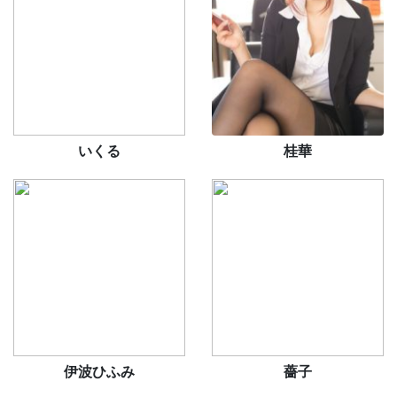
いくる
桂華
伊波ひふみ
薔子