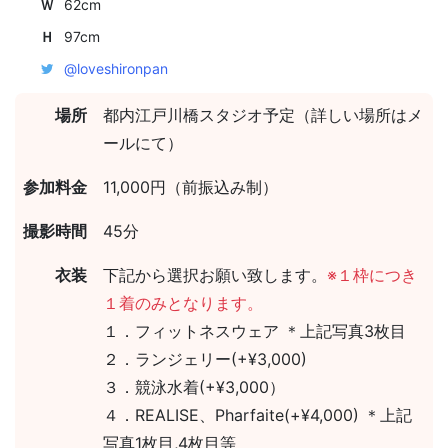
Ｗ
62cm
Ｈ
97cm
@loveshironpan
場所
都内江戸川橋スタジオ予定（詳しい場所はメ
ールにて）
参加料金
11,000円（前振込み制）
撮影時間
45分
衣装
下記から選択お願い致します。
※１枠につき
１着のみとなります。
１．フィットネスウェア ＊上記写真3枚目
２．ランジェリー(+¥3,000)
３．競泳水着(+¥3,000）
４．REALISE、Pharfaite(+¥4,000) ＊上記
写真1枚目,4枚目等