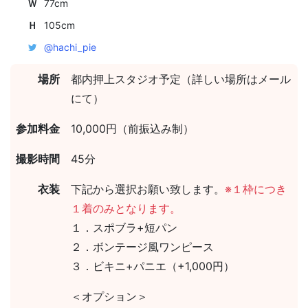
Ｗ
77cm
Ｈ
105cm
@hachi_pie
場所
都内押上スタジオ予定（詳しい場所はメール
にて）
参加料金
10,000円（前振込み制）
撮影時間
45分
衣装
下記から選択お願い致します。
※１枠につき
１着のみとなります。
１．スポブラ+短パン
２．ボンテージ風ワンピース
３．ビキニ+パニエ（+1,000円）
＜オプション＞