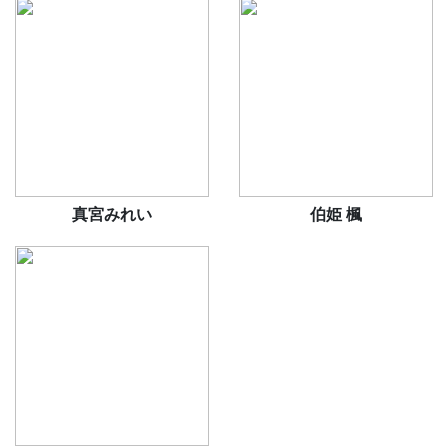
真宮みれい
伯姫 楓