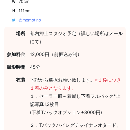
Ｗ
70cm
Ｈ
111cm
@momotino
場所
都内押上スタジオ予定（詳しい場所はメール
にて）
参加料金
12,000円（前振込み制）
撮影時間
45分
衣装
下記から選択お願い致します。
※１枠につき
１着のみとなります。
１．セーラー服～着崩し下着フルバック*上
記写真1,2枚目
(下着Tバックオプション+3000円)
２．Tバックハイレグチャイナレオタード、