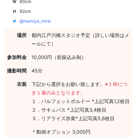
Ｗ
60cm
Ｈ
92cm
@mamiya_mirei
場所
都内江戸川橋スタジオ予定（詳しい場所はメ
ールにて）
参加料金
10,000円（前振込み制）
撮影時間
45分
衣装
下記から選択をお願い致します。
※１枠につ
き１着のみとなります。
１．パルフェットボルドー *上記写真1,2枚目
２．サキュバス *上記写真3,4枚目
３．リアライズ赤黄*上記写真5,6枚目
＊動画オプション 3,000円