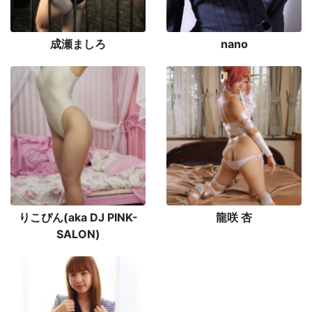
成瀬ましろ
nano
りこぴん(aka DJ PINK-
龍咲 杏
SALON)