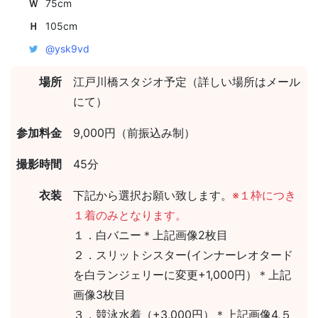
Ｗ
75cm
Ｈ
105cm
@ysk9vd
場所
江戸川橋スタジオ予定（詳しい場所はメール
にて）
参加料金
9,000円（前振込み制）
撮影時間
45分
衣装
下記から選択お願い致します。
※１枠につき
１着のみとなります。
１．白バニー＊上記画像2枚目
２．スリットシスター(インナーレオタード
を白ランジェリーに変更+1,000円）＊上記
画像3枚目
３．競泳水着（+3,000円）＊上記画像4,５