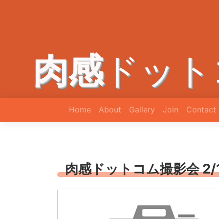
肉感
ドット
Home
About
Gallery
Join
Contact
肉感ドットコム撮影会 2/