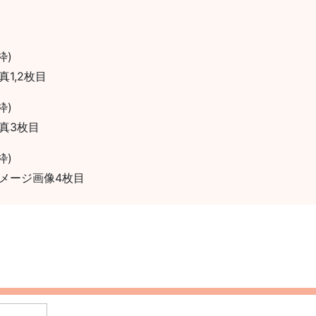
枠)
1,2枚目
枠)
真3枚目
枠)
メージ画像4枚目