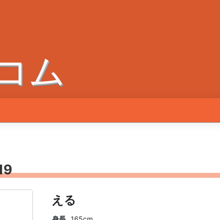
コム
19
える
身長
165cm