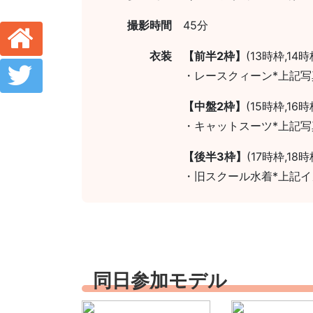
撮影時間
45分
衣装
【前半2枠】
(13時枠,14時
・レースクィーン*上記写真
【中盤2枠】
(15時枠,16時
・キャットスーツ*上記写
【後半3枠】
(17時枠,18時
・旧スクール水着*上記イ
同日参加モデル