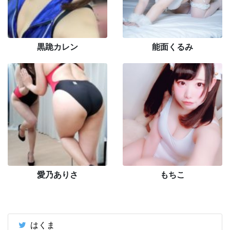
黒跪カレン
能面くるみ
愛乃ありさ
もちこ
はくま