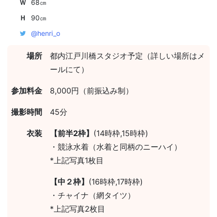
Ｗ
68㎝
Ｈ
90㎝
@henri_o
場所
都内江戸川橋スタジオ予定（詳しい場所はメ
ールにて）
参加料金
8,000円（前振込み制）
撮影時間
45分
衣装
【前半2枠】
(14時枠,15時枠)
・競泳水着（水着と同柄のニーハイ）
*上記写真1枚目
【中２枠】
(16時枠,17時枠)
・チャイナ（網タイツ）
*上記写真2枚目