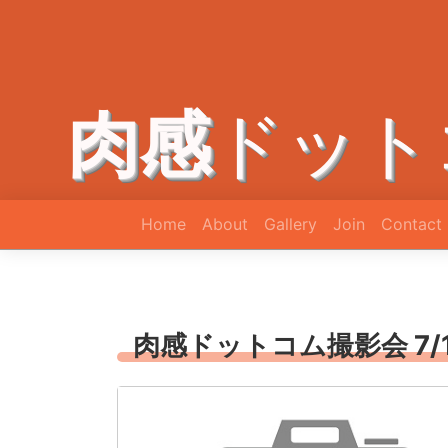
肉感
ドット
Home
About
Gallery
Join
Contact
肉感ドットコム撮影会 7/1