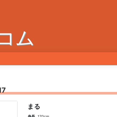
コム
7
まる
身長
170cm