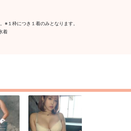
。※１枠につき１着のみとなります。
水着