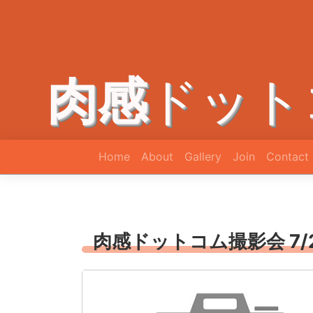
肉感
ドット
Home
About
Gallery
Join
Contact
肉感ドットコム撮影会 7/