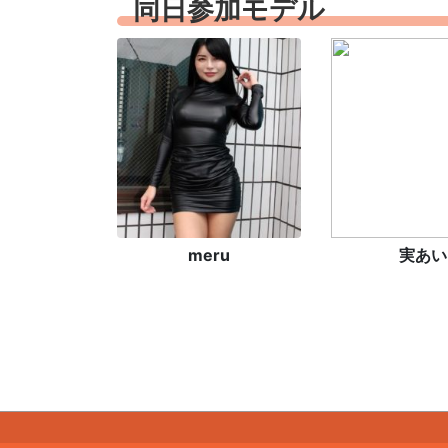
同日参加モデル
meru
実あい