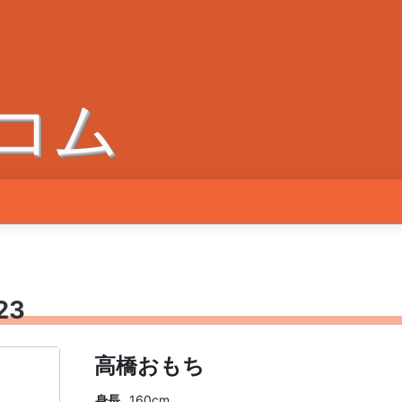
コム
23
高橋おもち
身長
160cm