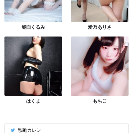
能面くるみ
愛乃ありさ
はくま
もちこ
黒跪カレン