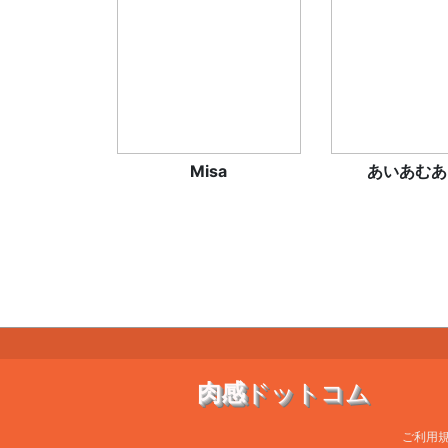
Misa
あいあむあ
肉感
ドットコム
ご利用