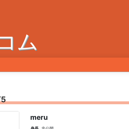
コム
5
meru
身長
非公開