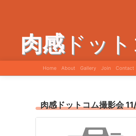
肉感
ドット
Home
About
Gallery
Join
Contact
肉感ドットコム撮影会 11/