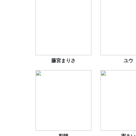
藤宮まりさ
ユウ
彩陽
実あい