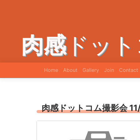
肉感
ドット
Home
About
Gallery
Join
Contact
肉感ドットコム撮影会 11/