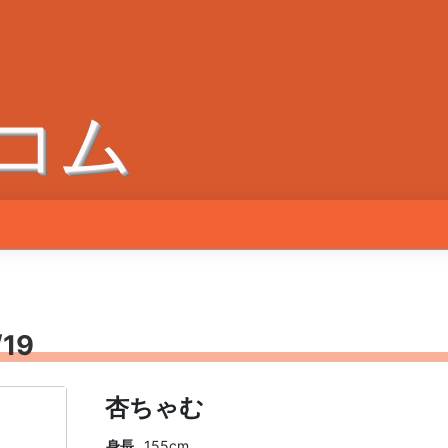
コム
19
杏ちゃむ
身長
155cm