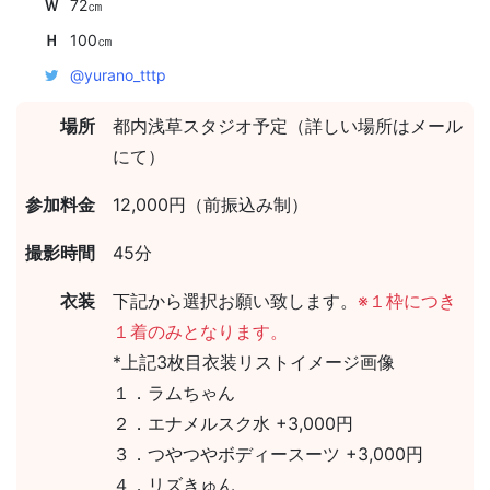
Ｗ
72㎝
Ｈ
100㎝
@yurano_tttp
場所
都内浅草スタジオ予定（詳しい場所はメール
にて）
参加料金
12,000円（前振込み制）
撮影時間
45分
衣装
下記から選択お願い致します。
※１枠につき
１着のみとなります。
*上記3枚目衣装リストイメージ画像
１．ラムちゃん
２．エナメルスク水 +3,000円
３．つやつやボディースーツ +3,000円
４．リズきゅん