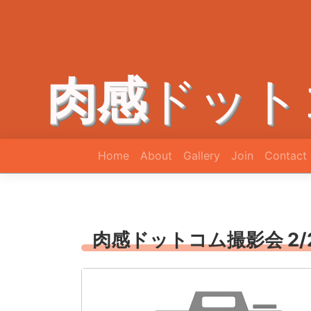
肉感
ドット
Home
About
Gallery
Join
Contact
肉感ドットコム撮影会 2/