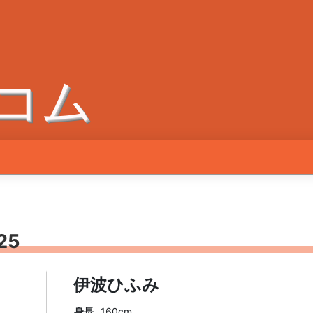
コム
25
伊波ひふみ
身長
160cm