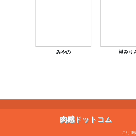
みやの
楸みり
肉感
ドットコム
ご利用