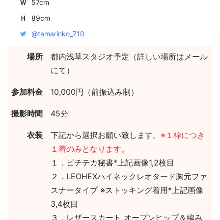
Ｗ
57cm
Ｈ
89cm
@tamarinko_710
場所
都内浅草スタジオ予定（詳しい場所はメール
にて）
参加料金
10,000円（前振込み制）
撮影時間
45分
衣装
下記から選択お願い致します。
※１枠につき
１着のみとなります。
１．ピチテカ秘書*上記画像1,2枚目
２．LEOHEXハイネックレオタード胸元ファ
スナータイプ ※ストッキング着用*上記画像
3,4枚目
３．レザースカート オープンヒップ＆編み