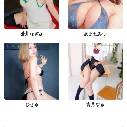
蒼井なぎさ
あまねみつ
じぜる
皆月なる