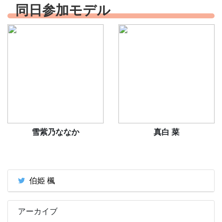
同日参加モデル
雪紫乃ななか
真白 菜
伯姫 楓
アーカイブ