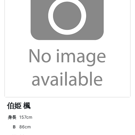
伯姫 楓
身長
157cm
Ｂ
86cm