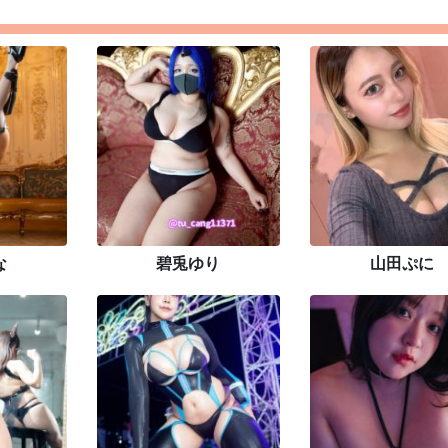
な
碧兎ゆり
山田ぷに