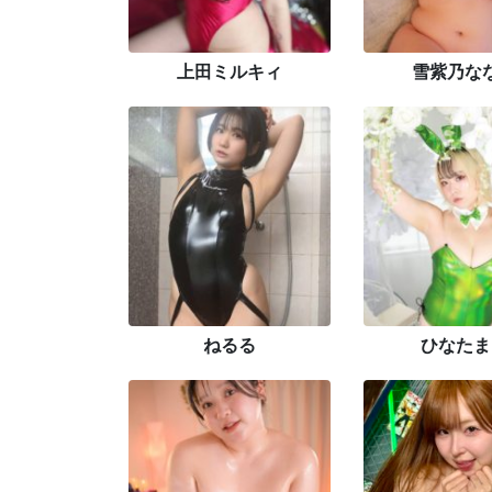
上田ミルキィ
雪紫乃な
ねるる
ひなたま