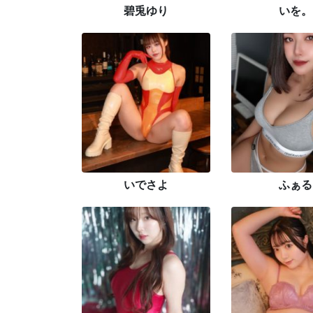
碧兎ゆり
いを。
いでさよ
ふぁる