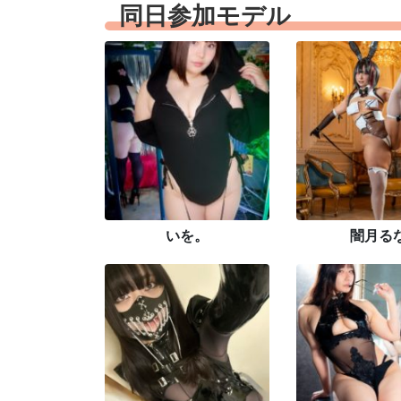
同日参加モデル
いを。
闇月る