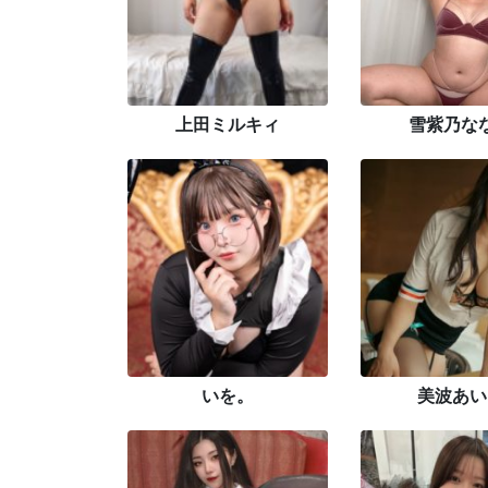
上田ミルキィ
雪紫乃な
いを。
美波あい