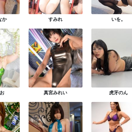
なか
すみれ
いを。
お
真宮みれい
虎牙のん