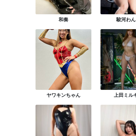
和奏
駿河わん
ヤワキンちゃん
上田ミル