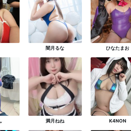
闇月るな
ひなたまお
ん
満月ねね
K4NON