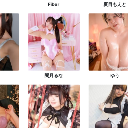
Fiber
夏目もえと
闇月るな
ゆう