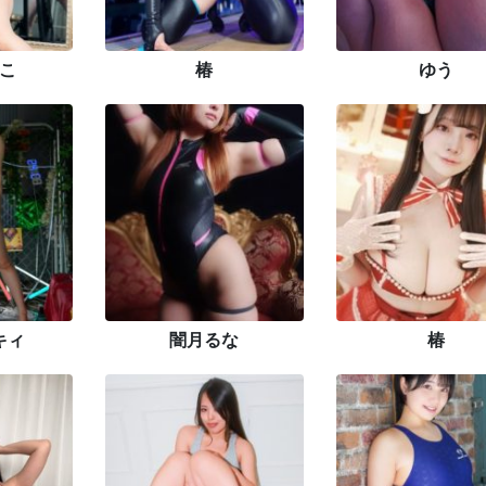
こ
椿
ゆう
キィ
闇月るな
椿