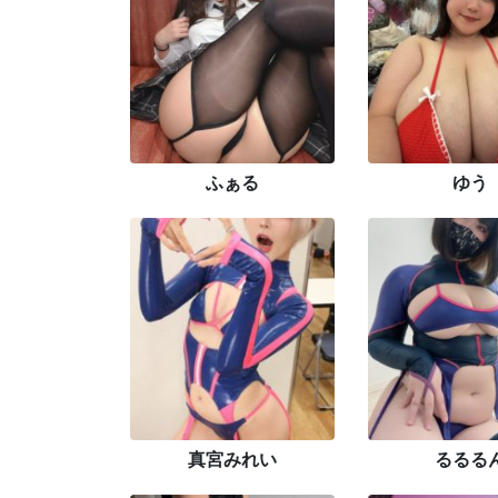
ふぁる
ゆう
真宮みれい
るるる