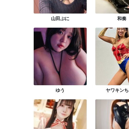
山田ぷに
和奏
ゆう
ヤワキンち