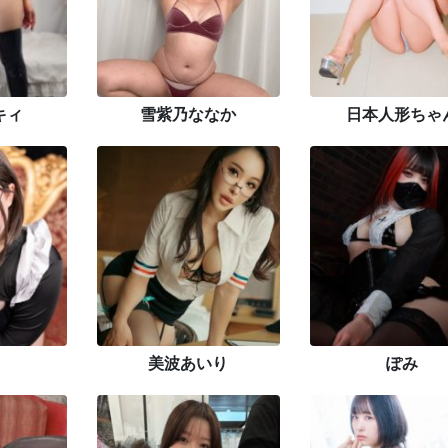
キィ
雪紫乃ななか
日本人形ちゃ
美波あいり
ぽみ