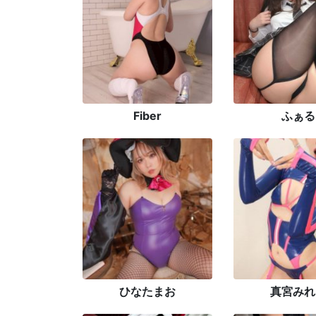
Fiber
ふぁる
ひなたまお
真宮みれ