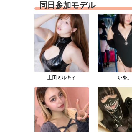
同日参加モデル
上田ミルキィ
いを。