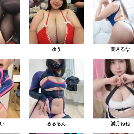
ゆう
闇月るな
い
るるるん
満月ねね