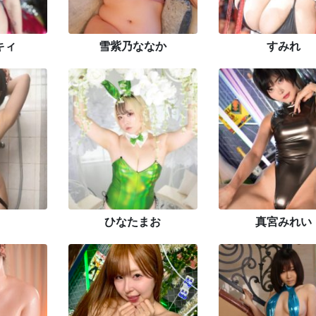
キィ
雪紫乃ななか
すみれ
ひなたまお
真宮みれい