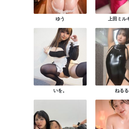
ゆう
上田ミル
いを。
ねるる