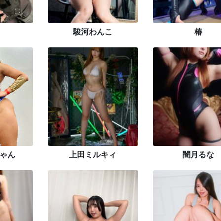
駿河わんこ
椿
ゃん
上田ミルキィ
闇月るな