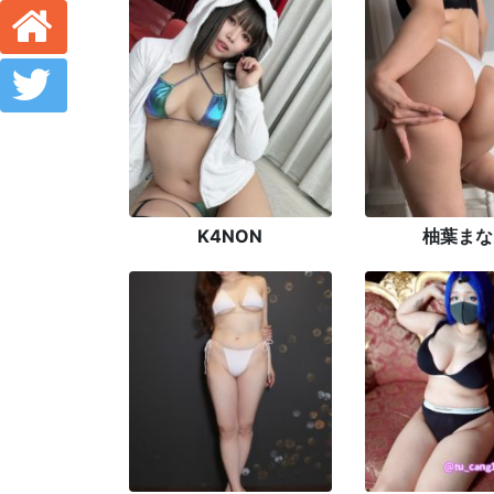
K4NON
柚葉まな