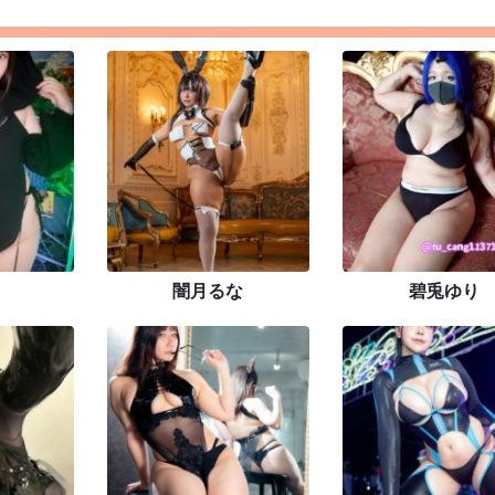
闇月るな
碧兎ゆり