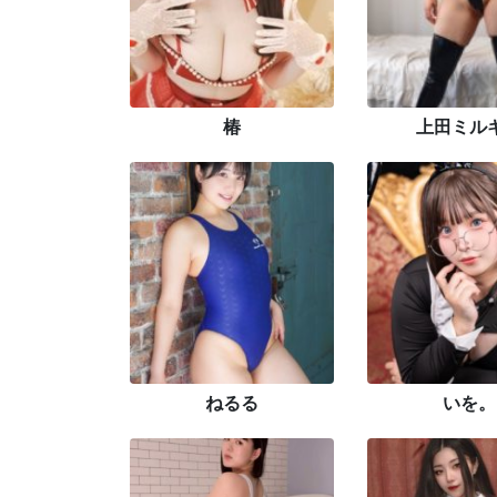
椿
上田ミル
ねるる
いを。