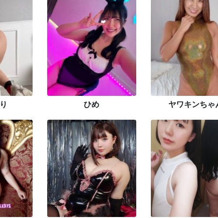
り
ひめ
ヤワキンちゃ