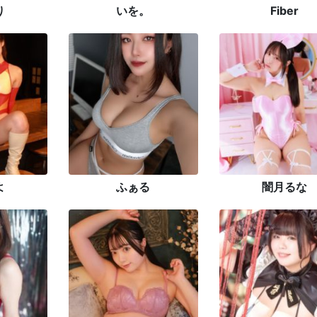
り
いを。
Fiber
よ
ふぁる
闇月るな