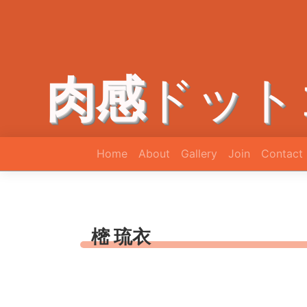
肉感
ドット
Home
About
Gallery
Join
Contact
樒 琉衣