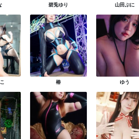
な
碧兎ゆり
山田ぷに
こ
椿
ゆう