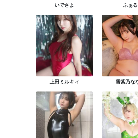
いでさよ
ふぁる
上田ミルキィ
雪紫乃な