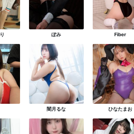
り
ぽみ
Fiber
闇月るな
ひなたまお