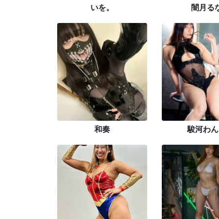
いを。
闇月る
和奏
駿河わん