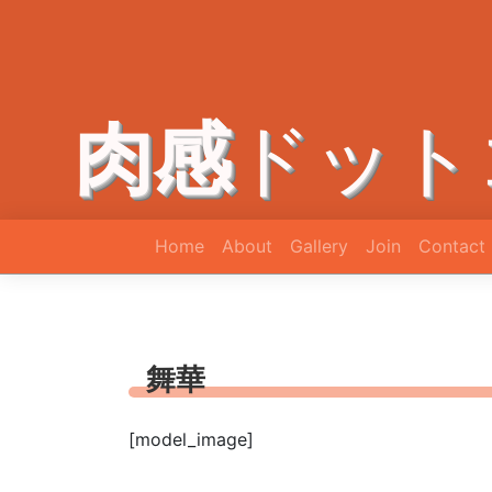
肉感
ドット
Home
About
Gallery
Join
Contact
舞華
[model_image]