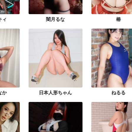
キィ
闇月るな
椿
なか
日本人形ちゃん
ねるる