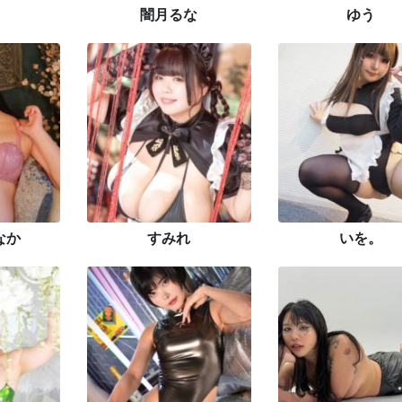
闇月るな
ゆう
なか
すみれ
いを。