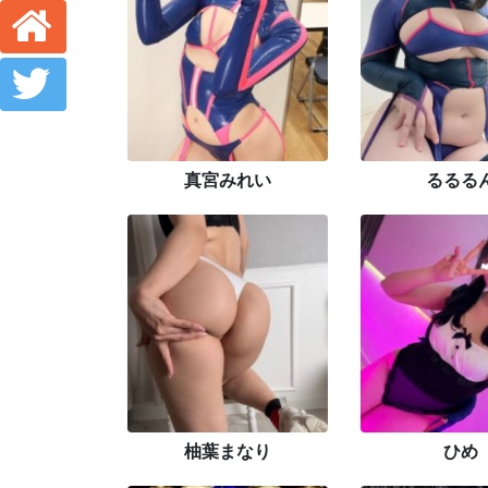
真宮みれい
るるる
柚葉まなり
ひめ