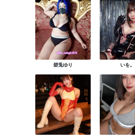
碧兎ゆり
いを。