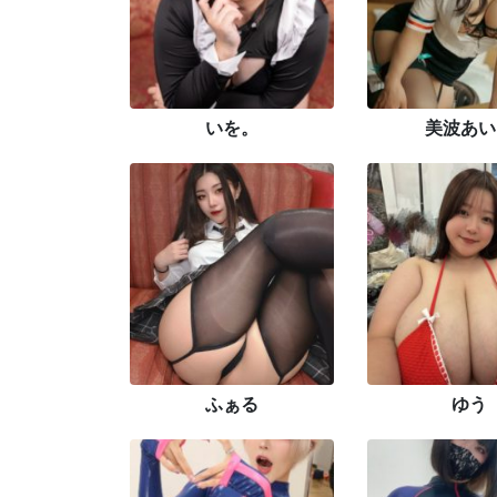
いを。
美波あい
ふぁる
ゆう