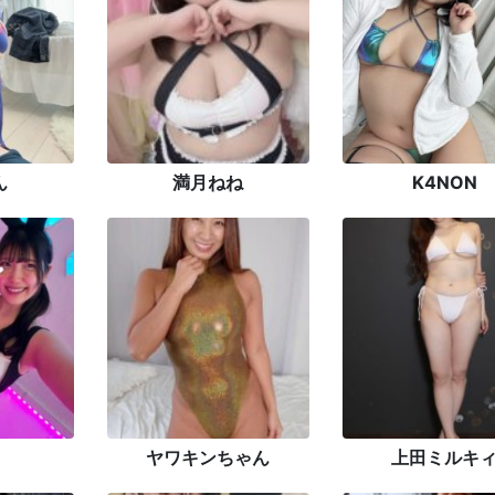
ん
満月ねね
K4NON
ヤワキンちゃん
上田ミルキ