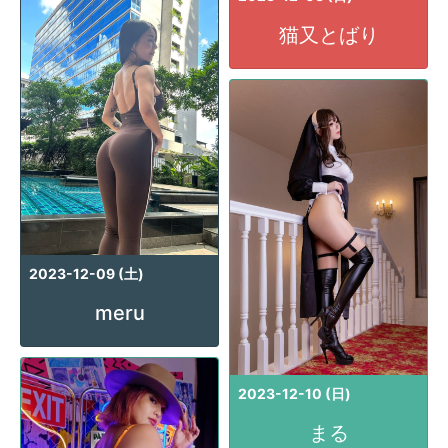
猫又とばり
2023-12-09 (土)
meru
2023-12-10 (日)
まる